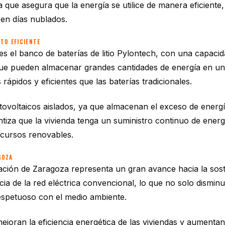
ya que asegura que la energía se utilice de manera eficiente
 en días nublados.
TO EFICIENTE
 el banco de baterías de litio Pylontech, con una capacida
a que pueden almacenar grandes cantidades de energía en u
ápidos y eficientes que las baterías tradicionales.
 fotovoltaicos aislados, ya que almacenan el exceso de ene
rantiza que la vivienda tenga un suministro continuo de ene
ecursos renovables.
GOZA
ización de Zaragoza representa un gran avance hacia la sost
a de la red eléctrica convencional, lo que no solo disminuy
respetuoso con el medio ambiente.
mejoran la eficiencia energética de las viviendas y aumenta