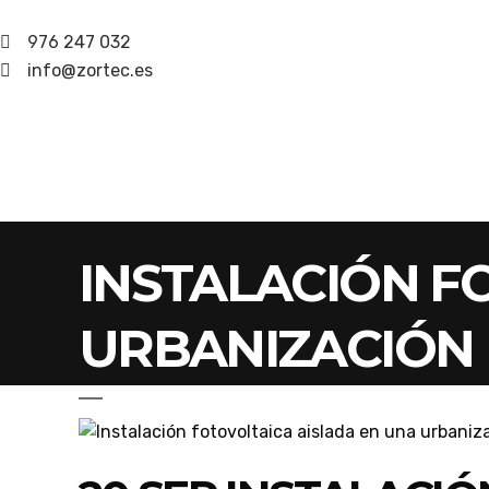
976 247 032
info@zortec.es
INSTALACIÓN F
URBANIZACIÓN