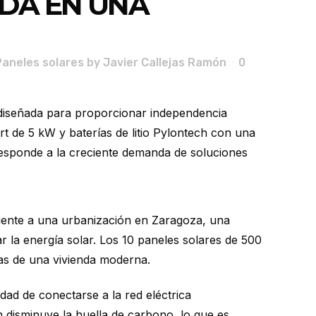
ADA EN UNA
Paneles solares
by
Javier Callejas Ramón
0
 diseñada para proporcionar independencia
t de 5 kW y baterías de litio Pylontech con una
responde a la creciente demanda de soluciones
diente a una urbanización en Zaragoza, una
r la energía solar. Los 10 paneles solares de 500
cas de una vivienda moderna.
dad de conectarse a la red eléctrica
 disminuye la huella de carbono, lo que es