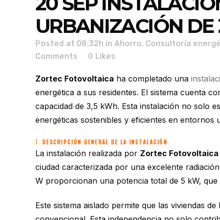
20 SEP
INSTALACIÓ
URBANIZACIÓN DE
Posted at 08:32h
in
Ahorro
,
Consultoría energé
Comments
0
Likes
Zortec Fotovoltaica
ha completado una
instala
energética a sus residentes. El sistema cuenta c
capacidad de 3,5 kWh. Esta instalación no solo e
energéticas sostenibles y eficientes en entornos 
1.
DESCRIPCIÓN GENERAL DE LA INSTALACIÓN
La instalación realizada por
Zortec Fotovoltaica
ciudad caracterizada por una excelente radiación 
W proporcionan una potencia total de 5 kW, que e
Este sistema aislado permite que las viviendas d
convencional. Esta independencia no solo contrib