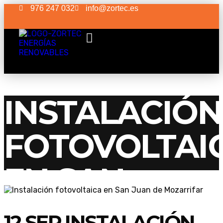
976 247 032
info@zortec.es
INSTALACIÓN
FOTOVOLTAI
EN SAN
JUAN DE
12 SEP
INSTALACIÓN