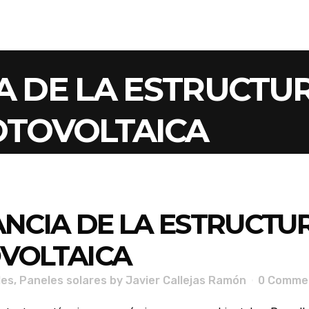
A DE LA ESTRUCTU
OTOVOLTAICA
NCIA DE LA ESTRUCTU
OVOLTAICA
les
,
Paneles solares
by
Javier Callejas Ramón
0 Comme