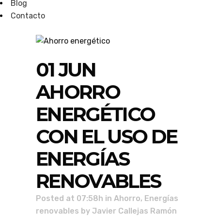
Blog
Contacto
01 JUN
AHORRO
ENERGÉTICO
CON EL USO DE
ENERGÍAS
RENOVABLES
Posted at 07:58h
in
Ahorro
,
Energías
renovables
by
Javier Callejas Ramón