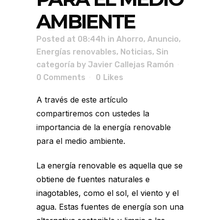
AMBIENTE
Posted at 08:44h
in
Ahorro
,
Anuncio
,
Energías renovables
,
Noticias
,
Sin
categoría
by
Javier Callejas Ramón
0 Comments
0
Likes
A través de este artículo
compartiremos con ustedes la
importancia de la energía renovable
para el medio ambiente.
La energía renovable es aquella que se
obtiene de fuentes naturales e
inagotables, como el sol, el viento y el
agua. Estas fuentes de energía son una