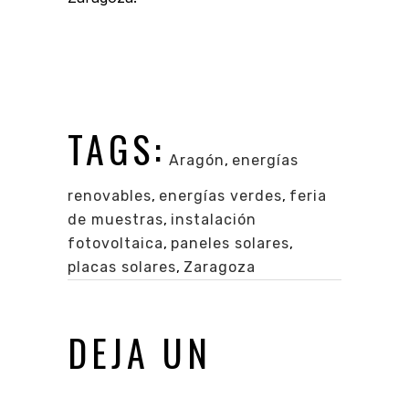
¿Puedo ahorrar impuestos instalando
paneles solares en mi hogar?
TAGS:
Aragón
,
energías
renovables
,
energías verdes
,
feria
de muestras
,
instalación
fotovoltaica
,
paneles solares
,
placas solares
,
Zaragoza
DEJA UN